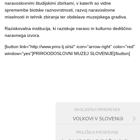
naravoslovnimi študijskimi zbirkami, v katerih so vidne
spremembe biotske raznovrstnosti, razvoj naravoslovne
miselnosti in tehnik zbiranja ter obdelave muzejskega gradiva.
Raziskovalna institucija, ki raziskuje naravo in kulturno dediščino
naravnega izvora.
[button link=”http://www.pms-lj.si/si/” icon=”arrow-right” color=”red”
window=”yes”]PRIROODOSLOVNI MUZEJ SLOVENIJE[/button]
NASLEDNJI PRISPEVEK
VOLKOVI V SLOVENIJI
PREJŠNJI PRISPEVEK