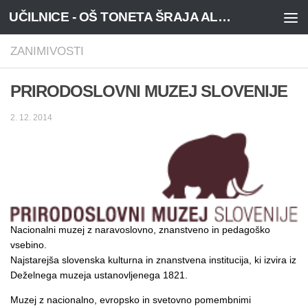
UČILNICE - OŠ TONETA ŠRAJA ALJOŠE, NOVA VAS
Skoči na vsebino
ZANIMIVOSTI
PRIRODOSLOVNI MUZEJ SLOVENIJE
2. 12. 2014
Nacionalni muzej z naravoslovno, znanstveno in pedagoško
vsebino.
Najstarejša slovenska kulturna in znanstvena institucija, ki izvira iz
Deželnega muzeja ustanovljenega 1821.
Muzej z nacionalno, evropsko in svetovno pomembnimi