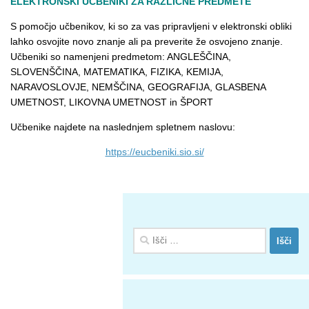
ELEKTRONSKI UČBENIKI ZA RAZLIČNE PREDMETE
S pomočjo učbenikov, ki so za vas pripravljeni v elektronski obliki
lahko osvojite novo znanje ali pa preverite že osvojeno znanje.
Učbeniki so namenjeni predmetom: ANGLEŠČINA,
SLOVENŠČINA, MATEMATIKA, FIZIKA, KEMIJA,
NARAVOSLOVJE, NEMŠČINA, GEOGRAFIJA, GLASBENA
UMETNOST, LIKOVNA UMETNOST in ŠPORT
Učbenike najdete na naslednjem spletnem naslovu:
https://eucbeniki.sio.si/
Išči: