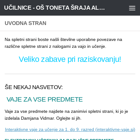
UČILNICE - OŠ TONETA ŠRAJA ALJOŠE, NOVA VAS
Skoči na vsebino
UVODNA STRAN
Na spletni strani boste našli številne uporabne povezave na
različne spletne strani z nalogami za vajo in učenje.
Veliko zabave pri raziskovanju!
ŠE NEKAJ NASVETOV:
VAJE ZA VSE PREDMETE
Vaje za vse predmete najdete na zanimivi spletni strani, ki jo je
izdelala Damjana Vidmar. Oglejte si jih.
Interaktivne vaje za učenje za 1. do 9. razred (interaktivne-vaje.si)