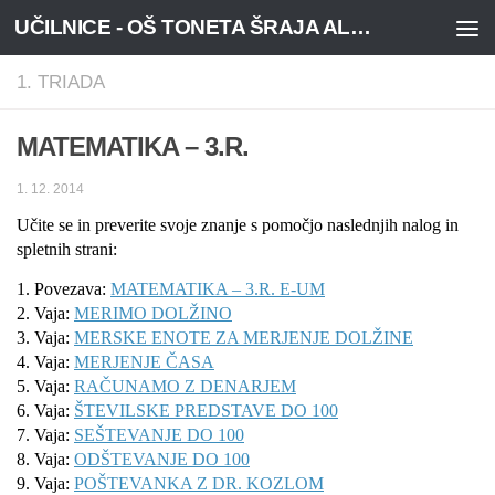
UČILNICE - OŠ TONETA ŠRAJA ALJOŠE, NOVA VAS
Skoči na vsebino
1. TRIADA
MATEMATIKA – 3.R.
1. 12. 2014
Učite se in preverite svoje znanje s pomočjo naslednjih nalog in
spletnih strani:
1. Povezava:
MATEMATIKA – 3.R. E-UM
2. Vaja:
MERIMO DOLŽINO
3. Vaja:
MERSKE ENOTE ZA MERJENJE DOLŽINE
4. Vaja:
MERJENJE ČASA
5. Vaja:
RAČUNAMO Z DENARJEM
6. Vaja:
ŠTEVILSKE PREDSTAVE DO 100
7. Vaja:
SEŠTEVANJE DO 100
8. Vaja:
ODŠTEVANJE DO 100
9. Vaja:
POŠTEVANKA Z DR. KOZLOM