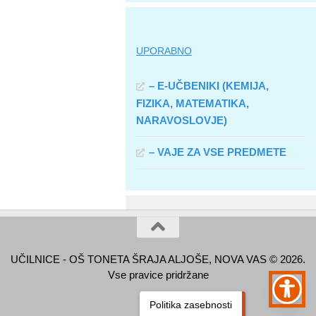
UPORABNO
– E-UČBENIKI (KEMIJA,
FIZIKA, MATEMATIKA,
NARAVOSLOVJE)
– VAJE ZA VSE PREDMETE
UČILNICE - OŠ TONETA ŠRAJA ALJOŠE, NOVA VAS © 2026.
Vse pravice pridržane
Politika zasebnosti