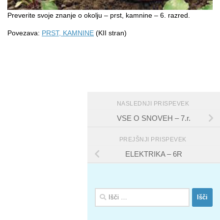
Preverite svoje znanje o okolju – prst, kamnine – 6. razred.
Povezava:
PRST, KAMNINE
(KII stran)
NASLEDNJI PRISPEVEK
VSE O SNOVEH – 7.r.
PREJŠNJI PRISPEVEK
ELEKTRIKA – 6R
Išči: